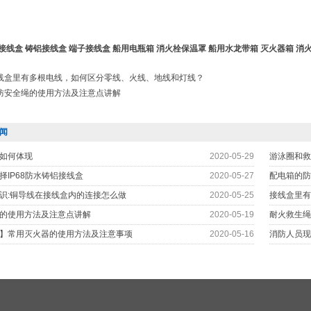
接线盒
铸铝接线盒
端子接线盒
船用电瓶箱
消火栓保温罩
船用水龙带箱
灭火器箱
消
线盒里有多根电线，如何区分零线、火线、地线和灯线？
防安全绳的使用方法及注意点讲解
闻
如何体现
2020-05-29
游泳圈和救
择IP68防水铸铝接线盒
2020-05-27
配电箱的防
识:铜导线在接线盒内的连接怎么做
2020-05-25
接线盒里有
的使用方法及注意点讲解
2020-05-19
耐火救生绳
】常用灭火器的使用方法及注意事项
2020-05-16
消防人员现