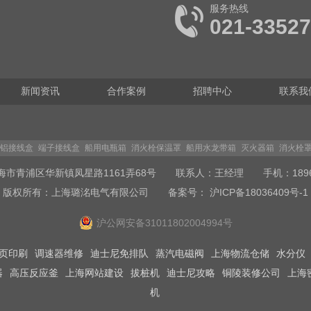
服务热线
021-3352
新闻资讯
合作案例
招聘中心
联系我
铝接线盒
端子接线盒
船用电瓶箱
消火栓保温罩
船用水龙带箱
灭火器箱
消火栓
海市青浦区华新镇凤星路1161弄68号 联系人：王经理 手机：189649
版权所有：上海璐洺电气有限公司
备案号： 沪ICP备18036409号-1
沪公网安备31011802004994号
页印刷
调速器维修
迪士尼免排队
蒸汽电磁阀
上海物流仓储
水分仪
器
高压反应釜
上海网站建设
拔桩机
迪士尼攻略
铜陵装修公司
上海
机