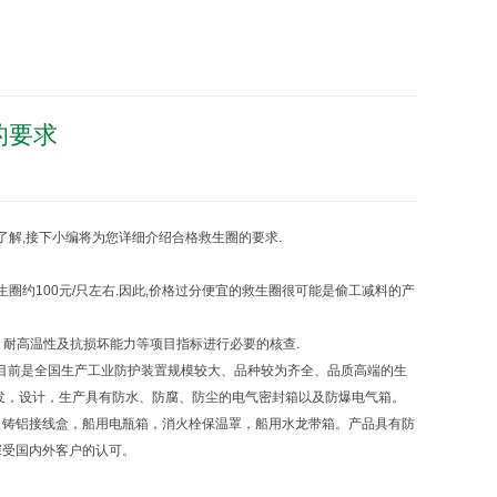
的要求
了解,接下小编将为您详细介绍合格
救生圈
的要求.
生圈
约100元/只左右.因此,价格过分便宜的
救生圈
很可能是偷工减料的产
耐高温性及抗损坏能力等项目指标进行必要的核查.
外壳的公司。目前是全国生产工业防护装置规模较大、品种较为齐全、品质高端的生
发，设计，生产具有防水、防腐、防尘的电气密封箱以及防爆电气箱。
，
铸铝接线盒
，
船用电瓶箱
，
消火栓保温罩
，
船用水龙带箱
。产品具有防
深受国内外客户的认可。