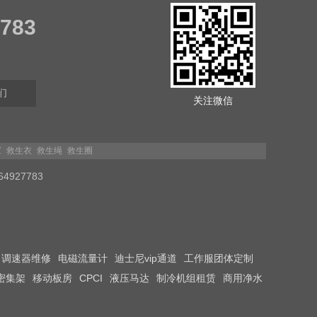
7783
们
关注微信
罩
救生衣
救生绳
救生圈
27783
调速器维修
电磁流量计
迪士尼vip通道
工作服团体定制
密集架
移动板房
CPCI
液压马达
制冷机组租赁
商用净水