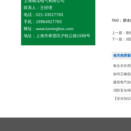
上海璐洺电气有限公司
联系人：王经理
电话：021-33527783
TAG：
防水
手机：18964927783
网址：www.lumingbox.com
上一篇：
接
地址：上海市奉贤区沪杭公路1588号
下一篇：
消
相关推荐新
救生衣作用
如何正确选
建筑电气知
消防安全绳
【安全知识