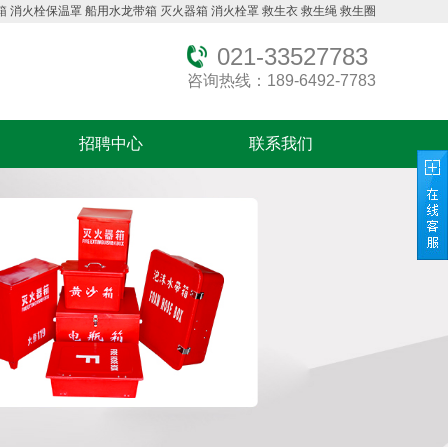
箱
消火栓保温罩
船用水龙带箱
灭火器箱
消火栓罩
救生衣
救生绳
救生圈
021-33527783
咨询热线：189-6492-7783
招聘中心
联系我们