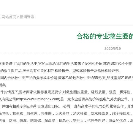
网站首页 > 新闻资讯
合格的专业救生圈
2020/5/19
逐渐走进了我们的生活中,它的出现给我们的生活带来了便利和舒适.或许您对它还不够
的
救生圈
产品,应当具有相关的材料检验报告、型式试验报告及船栓检验证书.
国内合格
救生圈
产品的参考成本价是:聚苯乙烯包布
救生圈
约55元/只,结皮型聚乙烯
救
选购.
的情况下,要求商家依据标准规范要求,对
救生圈
的重量、缝线质量、强度、飘浮性、
有限公司(http://www.lumingbox.com)是一家专业提供高防护等级电气
，并拥有相关专利证书和自营进出口权。 公司一直与高水平的电气公司紧密合作，开
品包括：
救生衣
，
救生绳
，
救生圈
，
灭火器箱
，
消火栓罩
，
防水接线盒
，
端子接线盒
防溅、防潮、防腐、防阻燃、耐高温，抗老化，韧性大，抗冲击性好，防爆的优点，