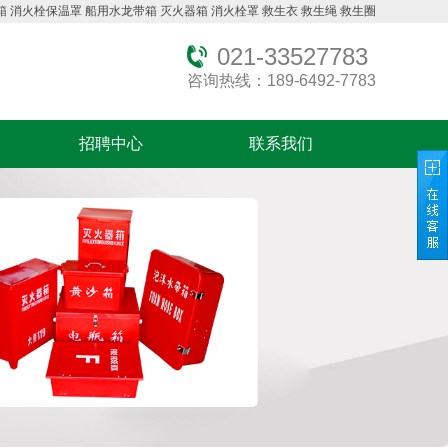
箱
消火栓保温罩
船用水龙带箱
灭火器箱
消火栓罩
救生衣
救生绳
救生圈
021-33527783
咨询热线：189-6492-7783
招聘中心
联系我们