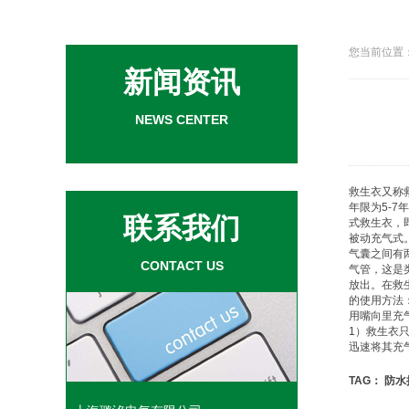
您当前位置：
新闻资讯
NEWS CENTER
救生衣
又称
年限为5-
联系我们
式
救生衣
，
被动充气式
气囊之间有
CONTACT US
气管，这是
放出。在
救
的使用方法
用嘴向里充
1）
救生衣
迅速将其充
TAG：
防水