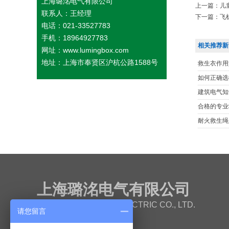
上海璐洺电气有限公司
上一篇：
儿
联系人：王经理
下一篇：
飞
电话：021-33527783
手机：18964927783
相关推荐新
网址：www.lumingbox.com
地址：上海市奉贤区沪杭公路1588号
救生衣作用
如何正确选
建筑电气知
合格的专业
耐火救生绳
上海璐洺电气有限公司
SHANGHAI LUMING ELECTRIC CO., LTD.
请您留言