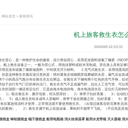
网站首页 > 新闻资讯
机上旅客救生衣怎
2020/4/5 22:23:31
救生背心，是一种救护生命的服装，设计类似背心，采用尼龙面料或氯丁橡胶（NEOP
7年。船上救生设备之一。一般为背心式，用泡沫塑料或软木等制成。穿在身上具有足够
即用尼龙布或氯丁橡胶做面料，中间填充浮力材料。 2.充气式
救生衣
：采用强度高
。但是这种
救生衣
最应该注意的是：绝对避免尖锐物戳穿或磨破防水层，漏气后会
两个小的高压气瓶分布在
救生衣
左右两边。在
救生衣
下侧有两个红色的充气手柄，拉动
类似于自行车气门芯的单向活门。
救生衣
充气不足或漏气时，拉出人工充气管，可以用
生衣
的顶部一侧还有定位灯，它是由海水电池供电，海水电池浸水后，定位灯几秒钟内
： 1）取出
救生衣
，撕开包装，经头部穿好； 2）将带子扣好系紧； 3）拉动红
气； 5）成人
救生衣
给未成年人穿戴时，将带子放在两腿之间，扣好系紧； 6）婴
只有在紧急情况时才使用，正常情况请不要使用
救生衣
。（出现过旅客在听完乘务员演
气的案例）。 2）
救生衣
属于机上应急设备，乘机时不能带下飞机。（不仅危及其
接线盒
铸铝接线盒
端子接线盒
船用电瓶箱
消火栓保温罩
船用水龙带箱
灭火器箱
消