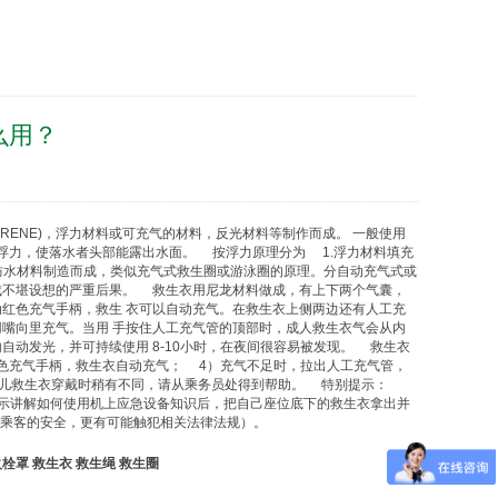
么用？
RENE)，浮力材料或可充气的材料，反光材料等制作而成。 一般使用
浮力，使落水者头部能露出水面。 按浮力原理分为 1.浮力材料填充
防水材料制造而成，类似充气式
救生圈
或游泳圈的原理。分自动充气式或
造成不堪设想的严重后果。
救生衣
用尼龙材料做成，有上下两个气囊，
红色充气手柄，救生 衣可以自动充气。在
救生衣
上侧两边还有人工充
嘴向里充气。当用 手按住人工充气管的顶部时，成人
救生衣
气会从内
自动发光，并可持续使用 8-10小时，在夜间很容易被发现。
救生衣
色充气手柄，
救生衣
自动充气； 4）充气不足时，拉出人工充气管，
儿
救生衣
穿戴时稍有不同，请从乘务员处得到帮助。 特别提示：
示讲解如何使用机上应急设备知识后，把自己座位底下的
救生衣
拿出并
他乘客的安全，更有可能触犯相关法律法规）。
火栓罩
救生衣
救生绳
救生圈