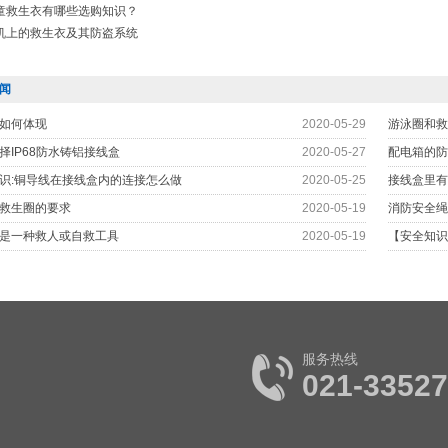
童救生衣有哪些选购知识？
机上的救生衣及其防盗系统
闻
如何体现
2020-05-29
游泳圈和救
择IP68防水铸铝接线盒
2020-05-27
配电箱的防
识:铜导线在接线盒内的连接怎么做
2020-05-25
接线盒里有
救生圈的要求
2020-05-19
消防安全绳
是一种救人或自救工具
2020-05-19
【安全知识
服务热线
021-3352