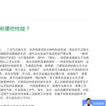
有哪些性能？
。 2.充气式
救生衣
：采用强度高防水材料制造而成，类似充气式
救生
锐物戳穿或磨破防水层，漏气后会造成不堪设想的严重后果。 一般用
（国内产的是5－6片薄发材料，厚约5－7厘米）。按照标准规格生产的
救
保胸部以上浮出水面。
救生衣
面料普遍有两种，一种是特制尼龙材料，这
这种面料价格较昂贵，手感柔软舒服，耐摩擦，只要较高档的
救生衣
才会
格相对低廉，浮力充足，使用面广，但所承受浮力随着在水中浸泡时间浮
贵，其优点明显。浮力强，
救生衣
收藏起来折叠方便，容易晾干，更重
好拉链，双手拉紧前领缚带，缚好颈带；奖下缚带在前身左右交叉缚
刺激视神经的。可能和这种色彩的波长有关，是人的眼睛很容易接受且不
可以尽快的实施救援。 中国海事
救生衣
，海事作业
救生衣
，海事人员
刺激性气味，不会因海上空气、海水、淡水、油及真菌而影响使用。中国
适用于沿海及内河海事人员检查工作使用。衣服下部装有防脱跨带,衣
时后，浮力损失应小于5%。