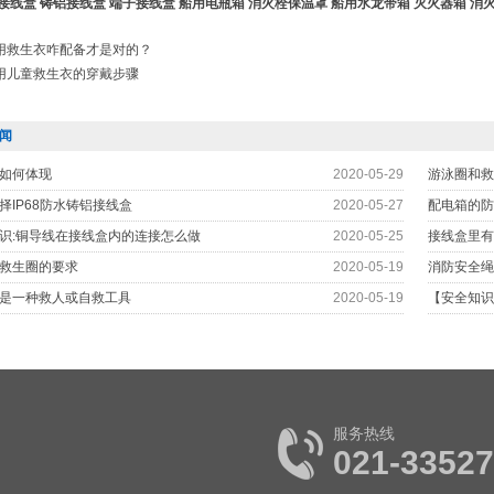
接线盒
铸铝接线盒
端子接线盒
船用电瓶箱
消火栓保温罩
船用水龙带箱
灭火器箱
消
用救生衣咋配备才是对的？
用儿童救生衣的穿戴步骤
闻
如何体现
2020-05-29
游泳圈和救
择IP68防水铸铝接线盒
2020-05-27
配电箱的防
识:铜导线在接线盒内的连接怎么做
2020-05-25
接线盒里有
救生圈的要求
2020-05-19
消防安全绳
是一种救人或自救工具
2020-05-19
【安全知识
服务热线
021-3352