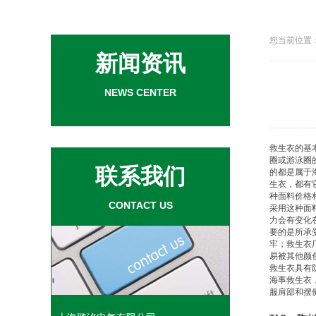
您当前位置：
新闻资讯
NEWS CENTER
救生衣
的基
圈
或游泳圈
联系我们
的都是属于
生衣
，都有
种面料价格
CONTACT US
采用这种面
力会有变化
要的是所承
牢；
救生衣
易被其他颜
救生衣
具有
海事
救生衣
服肩部和摆