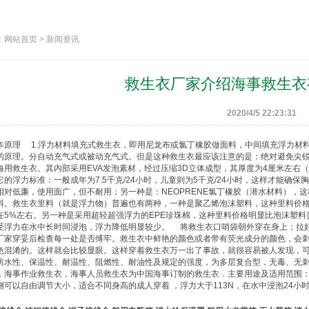
网站首页 > 新闻资讯
救生衣厂家介绍海事救生衣
2020/4/5 22:23:31
本原理 1.浮力材料填充式
救生衣
，即用尼龙布或氯丁橡胶做面料，中间填充浮力材料
的原理。分自动充气式或被动充气式。但是这种
救生衣
最应该注意的是：绝对避免尖
海用
救生衣
。其内部采用EVA发泡素材，经过压缩3D立体成型，其厚度为4厘米左右
它的浮力标准：一般成年为7.5千克/24小时，儿童则为5千克/24小时，这样才能确
相对低廉，使用面广，但不耐用；另一种是：NEOPRENE氯丁橡胶（潜水材料），
料。
救生衣
里料（就是浮力物）普遍也有两种，一种是聚乙烯泡沫塑料，这种里料价
在5%左右。另一种是采用超轻超强浮力的EPE珍珠棉，这种里料价格明显比泡沫塑料
受浮力在水中长时间浸泡，浮力降低明显较少。 将
救生衣
口哨袋朝外穿在身上；拉
厂家穿妥后检查每一处是否缚牢。
救生衣
中鲜艳的颜色或者带有荧光成分的颜色，会
色混淆的。这样就会比较显眼。这样穿着
救生衣
万一出了事故，就很容易被人发现，
防水性、保温性、耐温性、阻燃性、耐油性及规定的强度，为多层复合型，无毒、无
，海事作业
救生衣
，海事人员
救生衣
为中国海事订制的
救生衣
．主要用途及适用范围：
侧可以自由调节大小，适合不同身高的成人穿着 ，浮力大于113N，在水中浸泡24小