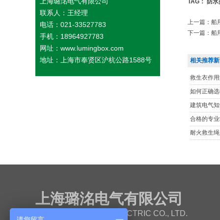
上海璐洺电气有限公司
TAG：
防水
联系人：王经理
上一篇：
船
电话：021-33527783
下一篇：
船
手机：18964927783
网址：www.lumingbox.com
地址：上海市奉贤区沪杭公路1588号
相关推荐新
救生衣作用
如何正确选
建筑电气知
合格的专业
耐火救生绳
上海璐洺电气有限公司
SHANGHAI LUMING ELECTRIC CO., LTD.
请您留言