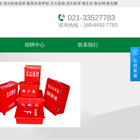
箱
消火栓保温罩
船用水龙带箱
灭火器箱
消火栓罩
救生衣
救生绳
救生圈
021-33527783
咨询热线：189-6492-7783
招聘中心
联系我们