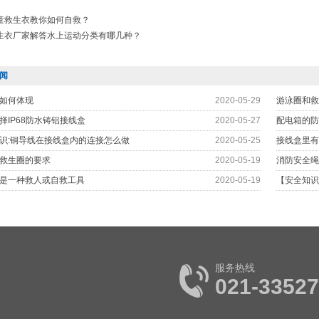
童救生衣教你如何自救？
生衣厂家解答水上运动分类有哪几种？
闻
如何体现
2020-05-29
游泳圈和救
择IP68防水铸铝接线盒
2020-05-27
配电箱的防
识:铜导线在接线盒内的连接怎么做
2020-05-25
接线盒里有
救生圈的要求
2020-05-19
消防安全绳
是一种救人或自救工具
2020-05-19
【安全知识
服务热线
021-3352