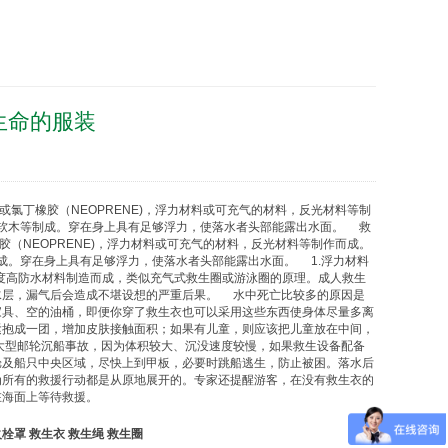
生命的服装
氯丁橡胶（NEOPRENE)，浮力材料或可充气的材料，反光材料等制
料或软木等制成。穿在身上具有足够浮力，使落水者头部能露出水面。
救
氯丁橡胶（NEOPRENE)，浮力材料或可充气的材料，反光材料等制作而成。
成。穿在身上具有足够浮力，使落水者头部能露出水面。 1.浮力材料
度高防水材料制造而成，类似充气式
救生圈
或游泳圈的原理。成人
救生
水层，漏气后会造成不堪设想的严重后果。 水中死亡比较多的原因是
家具、空的油桶，即便你穿了
救生衣
也可以采用这些东西使身体尽量多离
紧抱成一团，增加皮肤接触面积；如果有儿童，则应该把儿童放在中间，
大型邮轮沉船事故，因为体积较大、沉没速度较慢，如果救生设备配备
舱及船只中央区域，尽快上到甲板，必要时跳船逃生，防止被困。落水后
为所有的救援行动都是从原地展开的。专家还提醒游客，在没有
救生衣
的
在海面上等待救援。
火栓罩
救生衣
救生绳
救生圈