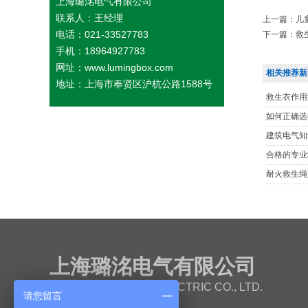
上海璐洺电气有限公司
联系人：王经理
上一篇：
儿
电话：021-33527783
下一篇：
救
手机：18964927783
网址：www.lumingbox.com
相关推荐新
地址：上海市奉贤区沪杭公路1588号
救生衣作用
如何正确选
建筑电气知
合格的专业
耐火救生绳
上海璐洺电气有限公司
SHANGHAI LUMING ELECTRIC CO., LTD.
请您留言