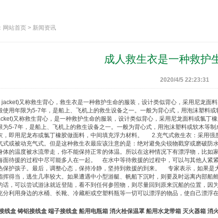
网站首页 > 新闻资讯
成人救生衣是一种救护
2020/4/5 22:23:31
ife jacket)又称救生背心，
救生衣
是一种救护生命的服装，设计类似背心，采用尼龙面料或
般使用年限为5-7年，是船上、飞机上的救生设备之一。一般为背心式，用泡沫塑
ife jacket)又称救生背心，是一种救护生命的服装，设计类似背心，采用尼龙面料或
限为5-7年，是船上、飞机上的救生设备之一。一般为背心式，用泡沫塑料或软木等制
衣
，即用尼龙布或氯丁橡胶做面料，中间填充浮力材料。 2.充气式
救生衣
：采用强
气式或被动充气式。但是这种
救生衣
最应该注意的是：绝对避免尖锐物戳穿或磨破防
身体的温度被水流带走，你不能保持正常的体温。所以在这种情况下有漂浮物，比如
海面待援的过程中尽可能多人在一起。 在水中等待救援的过程中，可以与其他人紧
热保护孩子。最后，调整心态，保持冷静，坚持到救援的到来。 专家表示，如果是
指挥得当，逃生几率较大。如果遭遇中小型游艇、帆船下沉时，则要及时远离内部船
的话，可以尝试游泳就近登陆，看不到任何参照物，则尽量回到原来沉船的位置，因
充分利用身边的水桶、长靴、冷藏柜或空塑料瓶等一切可以漂浮的物品，使自己漂浮
接线盒
铸铝接线盒
端子接线盒
船用电瓶箱
消火栓保温罩
船用水龙带箱
灭火器箱
消