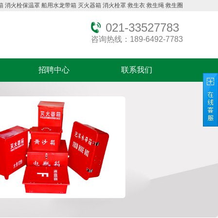
箱
消火栓保温罩
船用水龙带箱
灭火器箱
消火栓罩
救生衣
救生绳
救生圈
021-33527783
咨询热线：189-6492-7783
招聘中心
联系我们