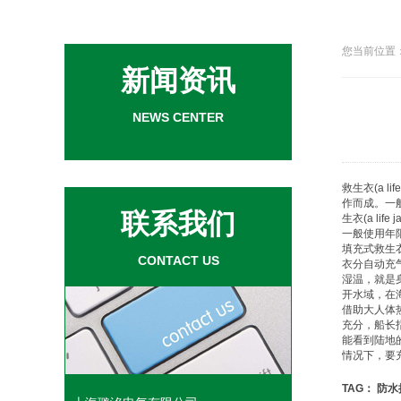
您当前位置：
新闻资讯
NEWS CENTER
救生衣
(a l
作而成。一
联系我们
生衣
(a l
一般使用年
填充式
救生
CONTACT US
衣
分自动充
湿温，就是
开水域，在
借助大人体
充分，船长
能看到陆地
情况下，要
TAG：
防水