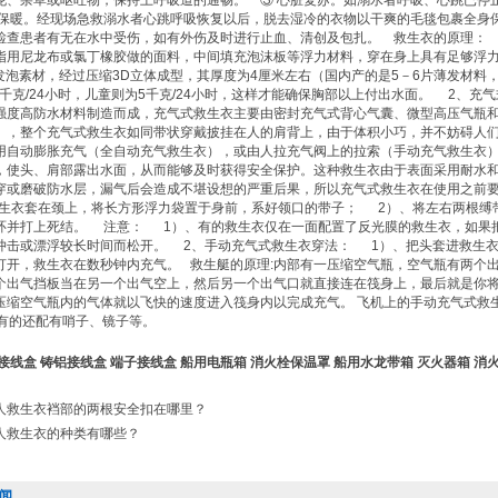
 保暖。经现场急救溺水者心跳呼吸恢复以后，脱去湿冷的衣物以干爽的毛毯包裹全身
检查患者有无在水中受伤，如有外伤及时进行止血、清创及包扎。
救生衣
的原理
指用尼龙布或氯丁橡胶做的面料，中间填充泡沫板等浮力材料，穿在身上具有足够浮
A发泡素材，经过压缩3D立体成型，其厚度为4厘米左右（国内产的是5－6片薄发材料
5千克/24小时，儿童则为5千克/24小时，这样才能确保胸部以上付出水面。 2、充气
强度高防水材料制造而成，充气式
救生衣
主要由密封充气式背心气囊、微型高压气瓶
），整个充气式
救生衣
如同带状穿戴披挂在人的肩背上，由于体积小巧，并不妨碍人
用自动膨胀充气（全自动充气
救生衣
），或由人拉充气阀上的拉索（手动充气
救生衣
，使头、肩部露出水面，从而能够及时获得安全保护。这种
救生衣
由于表面采用耐水
穿或磨破防水层，漏气后会造成不堪设想的严重后果，所以充气式
救生衣
在使用之前
生衣
套在颈上，将长方形浮力袋置于身前，系好领口的带子； 2）、将左右两根缚
环并打上死结。 注意： 1）、有的
救生衣
仅在一面配置了反光膜的
救生衣
，如果
冲击或漂浮较长时间而松开。 2、手动充气式
救生衣
穿法： 1）、把头套进
救生
打开，
救生衣
在数秒钟内充气。 救生艇的原理:内部有一压缩空气瓶，空气瓶有两个
个出气挡板当在另一个出气空上，然后另一个出气口就直接连在筏身上，最后就是你
压缩空气瓶内的气体就以飞快的速度进入筏身内以完成充气。 飞机上的手动充气式
救
；有的还配有哨子、镜子等。
接线盒
铸铝接线盒
端子接线盒
船用电瓶箱
消火栓保温罩
船用水龙带箱
灭火器箱
消
人救生衣裆部的两根安全扣在哪里？
人救生衣的种类有哪些？
闻