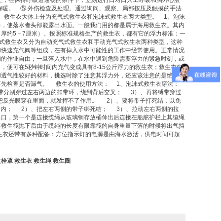
保暖。 ⑤ 外伤检查及处理。通过询问、观察、局部按压及触摸的手法
：
救生衣
大体上分为充气式
救生衣
和泡沫式
救生衣
两大类型。 1、泡沫
力，使落水者头部能露出水面。一般我们用的都是属于海用
救生衣
。其内
，厚约5－7厘米）。按照标准规格生产的
救生衣
，都有它的浮力标准：一
式
救生衣
又分为自动充气式
救生衣
和手动充气式
救生衣
两种类型，这种
和快速充气阀等组成，在有掉入水中可能性的工作中经常使用。正常情况
们的作业自由；一旦落入水中，在水中遇到危险需要浮力的紧急时刻，或
），便可在5秒钟时间内充气变成具有8-15公斤浮力的
救生衣
；
救生衣
向
和透气性较好的材料，挑选时除了注意其浮力外，还应该注意的是绝对避
要先检查是否漏气。
救生衣
的使用方法： 1、泡沫式
救生衣
穿法：
带分别穿过左右两边的扣带环，绕到背后交叉； 3）、再将缚带穿过
把反光膜穿在里面，就发挥不了作用。 2）、要将带子打死结，以免
衣
内； 2）、把左右两侧的带子绑死结； 3）、拉动左右两侧的拉
出口，第一个是连接缆绳从玻璃钢存放桶伸出后连接在船舷护栏上其缆绳
将救生筏抛下后由于缆绳的长度有限靠筏的自身重量下落的时候将出气挡
生衣
还带有多种配备：方位指示灯的电源是由海水激活，供电时间可超
火栓罩
救生衣
救生绳
救生圈