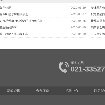
如何体现
2020-05-29
游泳圈和救
择IP68防水铸铝接线盒
2020-05-27
配电箱的防
识:铜导线在接线盒内的连接怎么做
2020-05-25
接线盒里有
救生圈的要求
2020-05-19
消防安全绳
是一种救人或自救工具
2020-05-19
【安全知识
服务热线
021-3352
新闻资讯
合作案例
招聘中心
联系我