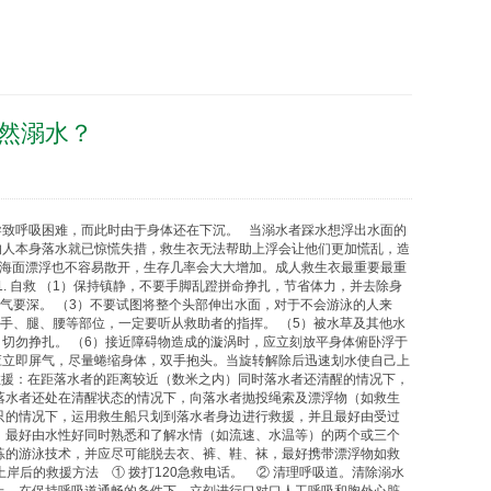
然溺水？
导致呼吸困难，而此时由于身体还在下沉。 当溺水者踩水想浮出水面的
的人本身落水就已惊慌失措，
救生衣
无法帮助上浮会让他们更加慌乱，造
海面漂浮也不容易散开，生存几率会大大增加。成人
救生衣
最重要最重
. 自救 （1）保持镇静，不要手脚乱蹬拼命挣扎，节省体力，并去除身
气要深。 （3）不要试图将整个头部伸出水面，对于不会游泳的人来
手、腿、腰等部位，一定要听从救助者的指挥。 （5）被水草及其他水
切勿挣扎。 （6）接近障碍物造成的漩涡时，应立刻放平身体俯卧浮于
应立即屏气，尽量蜷缩身体，双手抱头。当旋转解除后迅速划水使自己上
物救援：在距落水者的距离较近（数米之内）同时落水者还清醒的情况下，
落水者还处在清醒状态的情况下，向落水者抛投绳索及漂浮物（如
救生
只的情况下，运用救生船只划到落水者身边进行救援，并且最好由受过
。最好由水性好同时熟悉和了解水情（如流速、水温等）的两个或三个
练的游泳技术，并应尽可能脱去衣、裤、鞋、袜，最好携带漂浮物如
救
岸后的救援方法 ① 拨打120急救电话。 ② 清理呼吸道。清除溺水
止，在保持呼吸道通畅的条件下，立刻进行口对口人工呼吸和胸外心脏