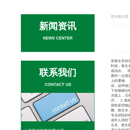
您当前位置：
新闻资讯
NEWS CENTER
穿
救生衣
却
时候，
救生
联系我们
成溺水。 
要的一点就
上的重物。
CONTACT US
说，这种做
下杂物缠住
水面上，沿
浮。 2.
借助某些物
圈
、
救生衣
专业训练的
成年人同时
生衣
、
救生
者口中的淤