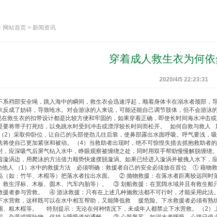
网站首页 > 新闻资讯
穿着成人救生衣为何依
2020/4/5 22:23:31
不系裆部安全绳，跳入海中的瞬间，
救生衣
会迅速浮起，顺着身体卡在溺水者颈部，
衣
反成了妨碍，导致呛水。对会游泳的人来说，可能还能自己调节肢体，但不会游泳
现在
救生衣
的扣带设计都是比较方便和牢固的，如果穿着正确，即使长时间海水冲击或
是要将带子打死结，以免跳水时受到冲击或漂浮较长时间而松开。 如何自救与救人 1
 （2）采取仰卧位，让自己的头部使劲儿往后靠，使鼻部露出水面呼吸。呼气要浅，吸
法将使自己更加紧张和被动。 （4）当救助者出现时，绝不可惊惶失措去抓抱救助者的
时，应深吸气后屏气钻入水中，睁眼观察被缠绕之处，同时用双手帮助慢慢解脱缠绕。
着漩涡边，用爬泳的方法借力顺势快速摆脱漩涡。如果已经进入漩涡并被拽入水下，
 救助他人 （1）水中的救援方法 必须明确：救援者自己的安全必须放在首位 ① 藉
品（如：竹竿、木棍等）把落水者拉出水面。 ② 抛物救援：在落水者距离较远同时
、救生浮标、木板、圆木、汽车内胎等）。 ③ 划船救援：在宽阔水域并且有救生船
救援者参与营救。 ④ 游泳救援：只有在上述几种施救法都不可行时，才能采用此法
下水营救，这样既可以在水中相互帮助，又能降低救 援危险。下水救援者必须有熟
圈
、粗木棍等。 特别提示：无论在何种情况下，未成年人都禁止下水营救。 （2）上
泥、杂草或呕吐物，保持上呼吸道的通畅。 ③ 心脏复苏。如溺水者呼吸、心跳已停