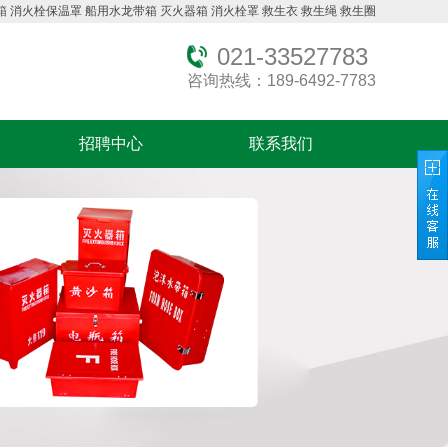
箱
消火栓保温罩
船用水龙带箱
灭火器箱
消火栓罩
救生衣
救生绳
救生圈
021-33527783
咨询热线：189-6492-7783
招聘中心
联系我们