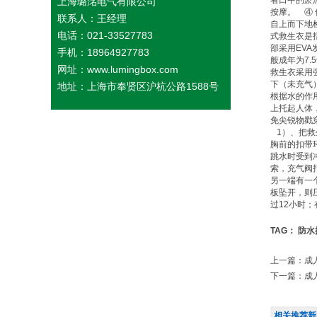
上海璐洺电气有限公司
按摩。 ④
联系人：王经理
自上而下地
电话：021-33527783
式
救生衣
是
部采用EV
手机：18964927783
般成年为7.
网址：www.lumingbox.com
救生衣
采用
下（未充气
地址：上海市奉贤区沪杭公路1588号
根据水的作
上托起人体
免尖锐物戳
1）、把
救
胸前的扣带
跳水时受到
索，充气阀
另一端有一
板坠开，则
过12小时
TAG：
防水
上一篇：
成
下一篇：
成
相关推荐新