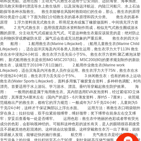
哨和反光贴。适用范围：主动充气式
救生衣
适用于公安消防、边防海警、海事渔政、
防汛救灾和垂钓漂流等水上救生场所，以及深海远洋航运、内陆江河船只、水上石油
勘探等各种水险救生。
救生衣
能够在风险时救助咱们的生命，那么，
救生衣
的原理
和分类是什么呢？下面为我们介绍
救生衣
的基本原理和四大分类。
救生衣
的基本
原理 1.浮力资料填充式
救生衣
，即用尼龙布或氯丁橡胶做面料，中间填充浮力资
料。 2.充气式
救生衣
：选用强度高防水资料制作而成，相似充气式
救生圈
或游水
圈的原理。分主动充气式或被迫充气式。可是这种
救生衣
最应该留意的是：绝对防止
尖利物拆穿或磨破防水层，漏气后会造成无法想象的严重后果。
救生衣
的四大分
类 船用： 1.船用
救生衣
(Marine Lifejacket)，（船用儿童
救生衣
(Marine Child
Lifejacket) ），适合远洋滨海及内河各类人员救生运用，
救生衣
浮力大于113N
救生
衣
在水中浸泡24小时后，
救生衣
浮力丢失应小于5%。
救生衣
浮力资料:聚乙烯泡沫塑
料 。新式船用
救生衣
是依照IMO MSC207(81)、MSC200(80)的要求规划制作的新款
救生衣
，该规范于2010年7月1日施行。 2.船用作业
救生衣
(Marine work
Lifejacket)，适合滨海及内河各类人员作业运用。
救生衣
浮力大于75N，
救生衣
在水
中浸泡24小时后，
救生衣
浮力丢失应小于5%。 3.休闲
救生衣
：也有的称水上运动
救生衣
(Water Sports Lifejacket)， 面料多用氯丁橡胶复合资料，多种样色调配，时尚
漂亮。首要适用于水上游玩、学习游水、漂流、垂钓等穿戴起救生防护效果。 海
用： 一般用的都是属于海用
救生衣
。其内部选用EVA发泡资料，经过紧缩3D立体
成型，其厚度为4厘米左右（国内产的是5－6片薄发资料，厚约5－7厘米）。依照规
范规格出产的
救生衣
，都有它的浮力规范：一般成年为7.5千克/24小时，儿童则为5
千克/24小时，这样才干保证胸部以上浮出水面。 运用方法：将
救生衣
口哨袋朝外
穿在身上；拉好拉链，双手拉紧前领缚带，缚好颈带；奖下缚带在前身左右交叉缚
牢；穿妥后查看每一处是否缚牢。 运用色彩：
救生衣
中艳丽的色彩或者带有荧光
成分的色彩，会影响视神经的。可能和这种色彩的波长有关，是人的眼睛很容易接受
且不易被其他色彩混淆的。这样就会比较显眼。这样穿戴
救生衣
万一出了事端，就很
容易被人发现，能够赶快的施行救援。 航空用： 充气
救生衣
是经过用力拉动
充气设备上的拉绳，使拉杆转至不小于90度，刺针刺破高压储气钢瓶（一次性，可替