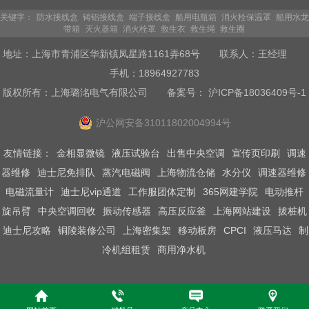
关键字：
防水接线盒
铸铝接线盒
端子接线盒
船用电瓶箱
消火栓保温罩
船用水龙
带箱
灭火器箱
消火栓罩
救生衣
救生绳
救生圈
地址：上海市青浦区华新镇凤星路1161弄68号 联系人：王经理
手机：18964927783
版权所有：上海璐洺电气有限公司
备案号： 沪ICP备18036409号-1
沪公网安备31011802004994号
友情链接：
金相显微镜
液压试验台
出售中央空调
宣传页印刷
调速
器维修
迪士尼免排队
蒸汽电磁阀
上海物流仓储
水分仪
调速器维修
电磁流量计
迪士尼vip通道
工作服团体定制
365网建学院
电动推杆
旋吊臂
中央空调回收
振动传感器
高压反应釜
上海网站建设
拔桩机
迪士尼攻略
铜陵装修公司
上海密集架
移动板房
CPCI
液压马达
制
冷机组租赁
商用净水机