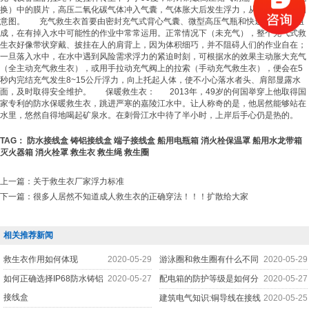
换）中的膜片，高压二氧化碳气体冲入气囊，气体胀大后发生浮力，从而到达救生的
意图。 充气
救生衣
首要由密封充气式背心气囊、微型高压气瓶和快速充气阀等组
成，在有掉入水中可能性的作业中常常运用。正常情况下（未充气），整个充气式
救
生衣
好像带状穿戴、披挂在人的肩背上，因为体积细巧，并不阻碍人们的作业自在；
一旦落入水中，在水中遇到风险需求浮力的紧迫时刻，可根据水的效果主动胀大充气
（全主动充气
救生衣
），或用手拉动充气阀上的拉索（手动充气
救生衣
），便会在5
秒内完结充气发生8~15公斤浮力，向上托起人体，使不小心落水者头、肩部显露水
面，及时取得安全维护。 保暖
救生衣
： 2013年，49岁的何国举穿上他取得国
家专利的防水保暖
救生衣
，跳进严寒的嘉陵江水中。让人称奇的是，他居然能够站在
水里，悠然自得地喝起矿泉水。在刺骨江水中待了半小时，上岸后手心仍是热的。
TAG：
防水接线盒
铸铝接线盒
端子接线盒
船用电瓶箱
消火栓保温罩
船用水龙带箱
灭火器箱
消火栓罩
救生衣
救生绳
救生圈
上一篇：
关于救生衣厂家浮力标准
下一篇：
很多人居然不知道成人救生衣的正确穿法！！！扩散给大家
相关推荐新闻
救生衣作用如何体现
2020-05-29
游泳圈和救生圈有什么不同
2020-05-29
如何正确选择IP68防水铸铝
2020-05-27
配电箱的防护等级是如何分
2020-05-27
接线盒
建筑电气知识:铜导线在接线
2020-05-25