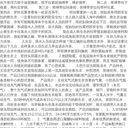
长方形浮力袋子放置胸前，双手拉紧前领缚带，缚好颈带。 第二步：将缚带向下
收紧，再向后穿插。 第三步：将缚带拉到身前，把缚带穿过扣带环扎紧。
第四步：穿好后要查看每一处是否系牢。 特别重要的一点是，假如是有裆部安全
扣的
救生衣
，一定要扣好拉紧裆部安全扣！当人跳入或落入海中的瞬间，
救生衣
会敏
捷浮起，并有可能顺着身体卡住落水人员的脖子，而此刻身体还在下沉，因此会导致
呼吸困难，形成落水人员慌张，加大风险。假如扣好拉紧裆部安全扣，将能很好地防
止
救生衣
卡住落水人员脖子的状况。 现在成人
救生衣
的扣带规划都是比较便利和
结实的，假如穿戴正确，即便长期海水冲击或海面漂浮也不容易散开，生存几率会大
大添加。 入水后，落水人员应该怎样做？除正确的运用
救生衣
外，落水后还要注
意以下几点，这样落水人员生还几率会进步许多。 1.尽量坚持HELP姿态。落水
的人在水中很好的姿态是HELP姿态，即双脚并拢屈到胸前，两肘紧贴身旁，穿插放
在
救生衣
上，坚持头部露出水面。 2.抱团取暖。在低温海水中落水者彼此严密地
抱在一同，使身体尽可能靠紧，能够到达减缓身体热量耗费的意图，而且“抱团”能够
让落水人员彼此间彼此鼓舞，有了心思依靠。 3.想方设法获取淡水 产品特色：
主动充气式
救生衣
是现在国际上第一流其他安全
救生衣
，外型漂亮、简便经用、安全
可靠。产品已经过我国船级社ccs认证、国家船检局船用产品型式人证和国家消防装
备质检中心的型式查验。 产品简介：主动充气式
救生衣
首要由气囊、小型高压气瓶
和主动充气阀等组成，合适在海上、水边作业活动场合运用。通常情况下（未充
气），整个充气式
救生衣
如同马甲穿在人的身上，该产品简便、细巧，穿着时并不阻
碍人们作业，克服了传统泡沫
救生衣
粗笨、炽热等不良特性。一旦落入水中，气囊主
动充气，在5秒钟内充气成具有15公斤以上浮力的
救生衣
，使人的头、肩部浮出水
面，供给安全维护。当穿戴者头先落水或因伤处于昏倒状况时，能主动调理入水姿态
使头部始终保持抬头朝上，可以供给最佳安全救助。产品功能指标： 1、入水5秒钟
内主动充气，发生15公斤以上浮力。24小时浮力损失小于5%，首要配件和材料功能
满意欧洲en396规范； 2、气囊选用进口聚醚tpu材料制成，具有优秀的耐老化、耐
水解特性； 3、入水干舷大于120mm，后倾角２０－５０度；4、产品标配求救口