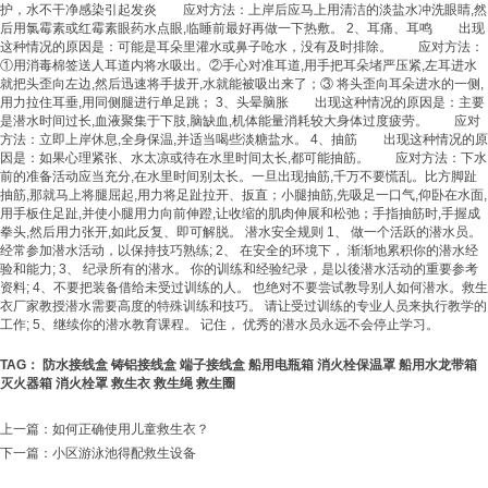
护，水不干净感染引起发炎 应对方法：上岸后应马上用清洁的淡盐水冲洗眼睛,然
后用氯霉素或红霉素眼药水点眼,临睡前最好再做一下热敷。 2、耳痛、耳鸣 出现
这种情况的原因是：可能是耳朵里灌水或鼻子呛水，没有及时排除。 应对方法：
①用消毒棉签送人耳道内将水吸出。②手心对准耳道,用手把耳朵堵严压紧,左耳进水
就把头歪向左边,然后迅速将手拔开,水就能被吸出来了；③ 将头歪向耳朵进水的一侧,
用力拉住耳垂,用同侧腿进行单足跳； 3、头晕脑胀 出现这种情况的原因是：主要
是潜水时间过长,血液聚集于下肢,脑缺血,机体能量消耗较大身体过度疲劳。 应对
方法：立即上岸休息,全身保温,并适当喝些淡糖盐水。 4、抽筋 出现这种情况的原
因是：如果心理紧张、水太凉或待在水里时间太长,都可能抽筋。 应对方法：下水
前的准备活动应当充分,在水里时间别太长。一旦出现抽筋,千万不要慌乱。比方脚趾
抽筋,那就马上将腿屈起,用力将足趾拉开、扳直；小腿抽筋,先吸足一口气,仰卧在水面,
用手板住足趾,并使小腿用力向前伸蹬,让收缩的肌肉伸展和松弛；手指抽筋时,手握成
拳头,然后用力张开,如此反复、即可解脱。 潜水安全规则 1、 做一个活跃的潜水员。
经常参加潜水活动，以保持技巧熟练; 2、 在安全的环境下， 渐渐地累积你的潜水经
验和能力; 3、 纪录所有的潜水。 你的训练和经验纪录，是以後潜水活动的重要参考
资料; 4、不要把装备借给未受过训练的人。 也绝对不要尝试教导别人如何潜水。
救生
衣
厂家教授潜水需要高度的特殊训练和技巧。 请让受过训练的专业人员来执行教学的
工作; 5、继续你的潜水教育课程。 记住， 优秀的潜水员永远不会停止学习。
TAG：
防水接线盒
铸铝接线盒
端子接线盒
船用电瓶箱
消火栓保温罩
船用水龙带箱
灭火器箱
消火栓罩
救生衣
救生绳
救生圈
上一篇：
如何正确使用儿童救生衣？
下一篇：
小区游泳池得配救生设备