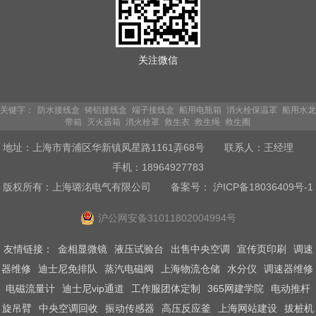
关注微信
关键字：
防水接线盒
铸铝接线盒
端子接线盒
船用电瓶箱
消火栓保温罩
船用水龙
带箱
灭火器箱
消火栓罩
救生衣
救生绳
救生圈
地址：上海市青浦区华新镇凤星路1161弄68号 联系人：王经理
手机：18964927783
版权所有：上海璐洺电气有限公司
备案号： 沪ICP备18036409号-1
沪公网安备31011802004994号
友情链接：
金相显微镜
液压试验台
出售中央空调
宣传页印刷
调速
器维修
迪士尼免排队
蒸汽电磁阀
上海物流仓储
水分仪
调速器维修
电磁流量计
迪士尼vip通道
工作服团体定制
365网建学院
电动推杆
旋吊臂
中央空调回收
振动传感器
高压反应釜
上海网站建设
拔桩机