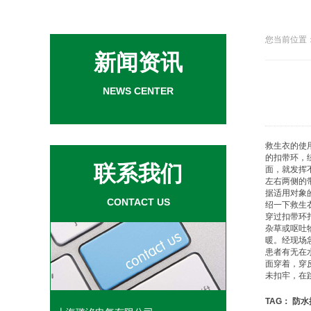
您当前位置：
新闻资讯
NEWS CENTER
救生衣
的使
的扣带环，
联系我们
面，就发挥
左右两侧的
据适用对象
CONTACT US
绍一下
救生
穿过扣带环
杂草或呕吐
暖。经现场
患者有无在
面穿着，穿
未扣牢，在
TAG：
防水