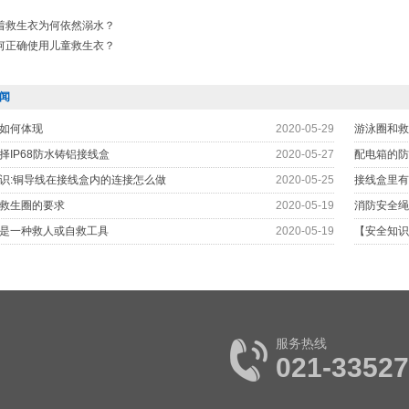
着救生衣为何依然溺水？
何正确使用儿童救生衣？
闻
如何体现
2020-05-29
游泳圈和救
择IP68防水铸铝接线盒
2020-05-27
配电箱的防
识:铜导线在接线盒内的连接怎么做
2020-05-25
接线盒里有
救生圈的要求
2020-05-19
消防安全绳
是一种救人或自救工具
2020-05-19
【安全知识
服务热线
021-3352