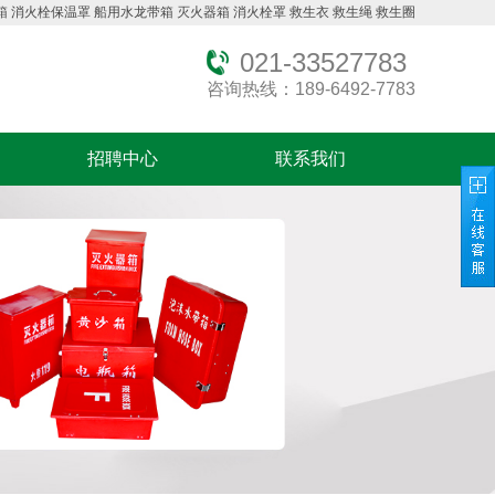
箱
消火栓保温罩
船用水龙带箱
灭火器箱
消火栓罩
救生衣
救生绳
救生圈
021-33527783
咨询热线：189-6492-7783
招聘中心
联系我们