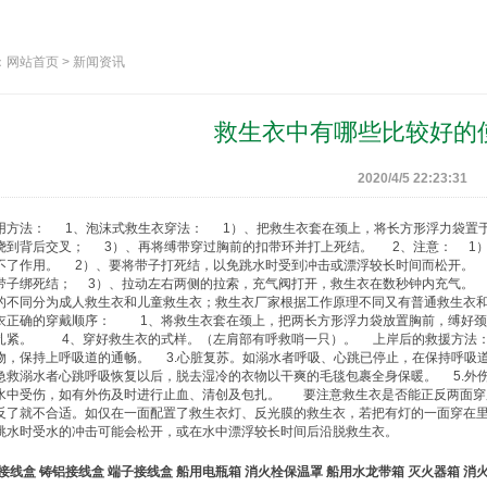
网站首页 > 新闻资讯
救生衣中有哪些比较好的
2020/4/5 22:23:31
用方法： 1、泡沫式
救生衣
穿法： 1）、把
救生衣
套在颈上，将长方形浮力袋置
绕到背后交叉； 3）、再将缚带穿过胸前的扣带环并打上死结。 2、注意： 1
不了作用。 2）、要将带子打死结，以免跳水时受到冲击或漂浮较长时间而松开。 
带子绑死结； 3）、拉动左右两侧的拉索，充气阀打开，
救生衣
在数秒钟内充气。
的不同分为成人
救生衣
和儿童
救生衣
；
救生衣
厂家根据工作原理不同又有普通
救生衣
衣
正确的穿戴顺序： 1、将
救生衣
套在颈上，把两长方形浮力袋放置胸前，缚好
扎紧。 4、穿好
救生衣
的式样。（左肩部有呼救哨一只）。 上岸后的救援方法： 
物，保持上呼吸道的通畅。 3.心脏复苏。如溺水者呼吸、心跳已停止，在保持呼吸道
急救溺水者心跳呼吸恢复以后，脱去湿冷的衣物以干爽的毛毯包裹全身保暖。 5.外
水中受伤，如有外伤及时进行止血、清创及包扎。 要注意
救生衣
是否能正反两面穿
反了就不合适。如仅在一面配置了
救生衣
灯、反光膜的
救生衣
，若把有灯的一面穿在
跳水时受水的冲击可能会松开，或在水中漂浮较长时间后沿脱
救生衣
。
接线盒
铸铝接线盒
端子接线盒
船用电瓶箱
消火栓保温罩
船用水龙带箱
灭火器箱
消