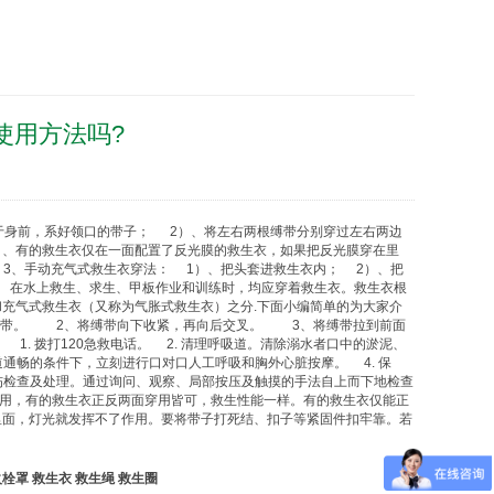
使用方法吗?
于身前，系好领口的带子； 2）、将左右两根缚带分别穿过左右两边
）、有的
救生衣
仅在一面配置了反光膜的
救生衣
，如果把反光膜穿在里
3、手动充气式
救生衣
穿法： 1）、把头套进
救生衣
内； 2）、把
 在水上救生、求生、甲板作业和训练时，均应穿着
救生衣
。
救生衣
根
和充气式
救生衣
（又称为气胀式
救生衣
）之分.下面小编简单的为大家介
颈带。 2、将缚带向下收紧，再向后交叉。 3、将缚带拉到前面
1. 拨打120急救电话。 2. 清理呼吸道。清除溺水者口中的淤泥、
通畅的条件下，立刻进行口对口人工呼吸和胸外心脏按摩。 4. 保
伤检查及处理。通过询问、观察、局部按压及触摸的手法自上而下地检查
用，有的
救生衣
正反两面穿用皆可，救生性能一样。有的
救生衣
仅能正
里面，灯光就发挥不了作用。要将带子打死结、扣子等紧固件扣牢靠。若
火栓罩
救生衣
救生绳
救生圈