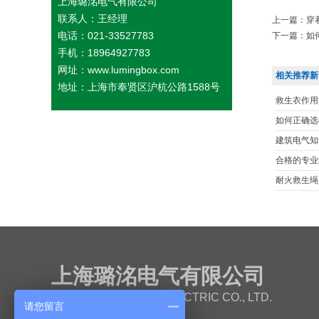
上海璐洺电气有限公司
联系人：王经理
上一篇：
穿
电话：021-33527783
下一篇：
如
手机：18964927783
网址：www.lumingbox.com
相关推荐新
地址：上海市奉贤区沪杭公路1588号
救生衣作用
如何正确选
建筑电气知
合格的专业
耐火救生绳
上海璐洺电气有限公司
SHANGHAI LUMING ELECTRIC CO., LTD.
请您留言