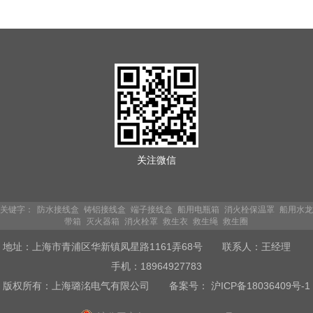
关注微信
关键字：
防水接线盒
铸铝接线盒
端子接线盒
船用电瓶箱
消火栓保温罩
船用水龙
带箱
灭火器箱
消火栓罩
救生衣
救生绳
救生圈
地址：上海市青浦区华新镇凤星路1161弄68号 联系人：王经理
手机：18964927783
版权所有：上海璐洺电气有限公司
备案号： 沪ICP备18036409号-1