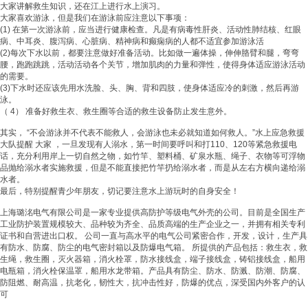
大家讲解救生知识，还在江上进行水上演习。
大家喜欢游泳，但是我们在游泳前应注意以下事项：
(1) 在第一次游泳前，应当进行健康检查。凡是有病毒性肝炎、活动性肺结核、红眼
病、中耳炎、腹泻病、心脏病、精神病和癫痫病的人都不适宜参加游泳活
(2)每次下水以前，都要注意做好准备活动。比如做一遍体操，伸伸胳臂和腿，弯弯
腰，跑跑跳跳，活动活动各个关节，增加肌肉的力量和弹性，使得身体适应游泳活动
的需要。
(3)下水时还应该先用水洗脸、头、胸、背和四肢，使身体适应冷的刺激，然后再游
泳。
（ 4） 准备好
救生衣
、
救生圈
等合适的救生设备防止发生意外。
其实， “不会游泳并不代表不能救人，会游泳也未必就知道如何救人。”水上应急救援
大队提醒 大家 ，一旦发现有人溺水，第一时间要呼叫和打110、120等紧急救援电
话，充分利用岸上一切自然之物，如竹竿、塑料桶、矿泉水瓶、绳子、衣物等可浮物
品抛给溺水者实施救援，但是不能直接把竹竿扔给溺水者，而是从左右方横向递给溺
水者。
最后，特别提醒青少年朋友，切记要注意水上游玩时的自身安全！
上海璐洺电气有限公司是一家专业提供高防护等级电气外壳的公司。目前是全国生产
工业防护装置规模较大、品种较为齐全、品质高端的生产企业之一，并拥有相关专利
证书和自营进出口权。 公司一直与高水平的电气公司紧密合作，开发，设计，生产具
有防水、防腐、防尘的电气密封箱以及防爆电气箱。 所提供的产品包括：
救生衣
，
救
生绳
，
救生圈
，
灭火器箱
，
消火栓罩
，
防水接线盒
，
端子接线盒
，
铸铝接线盒
，
船用
电瓶箱
，
消火栓保温罩
，
船用水龙带箱
。产品具有防尘、防水、防溅、防潮、防腐、
防阻燃、耐高温，抗老化，韧性大，抗冲击性好，防爆的优点，深受国内外客户的认
可