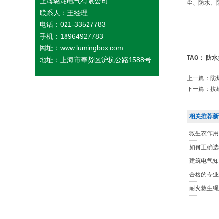
上海璐洺电气有限公司
尘、防水、
联系人：王经理
电话：021-33527783
手机：18964927783
网址：www.lumingbox.com
TAG：
防水
地址：上海市奉贤区沪杭公路1588号
上一篇：
防
下一篇：
接
相关推荐新
救生衣作用
如何正确选
建筑电气知
合格的专业
耐火救生绳