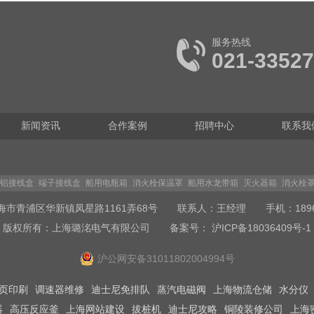
服务热线
021-3352
新闻资讯
合作案例
招聘中心
联系我
铝接线盒
端子接线盒
船用电瓶箱
消火栓保温罩
船用水龙带箱
灭火器箱
消火栓
海市青浦区华新镇凤星路1161弄68号 联系人：王经理 手机：189649
版权所有：上海璐洺电气有限公司
备案号： 沪ICP备18036409号-1
沪公网安备31011802004994号
页印刷
调速器维修
迪士尼免排队
蒸汽电磁阀
上海物流仓储
水分仪
器
高压反应釜
上海网站建设
拔桩机
迪士尼攻略
铜陵装修公司
上海