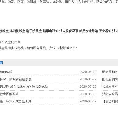
防溅、防潮、防腐、防阻燃、耐高温，抗老化，韧性大，抗冲击性好，防爆的优点，
接线盒
铸铝接线盒
端子接线盒
船用电瓶箱
消火栓保温罩
船用水龙带箱
灭火器箱
消
爆接线盒的用途
线盒里有多根电线，如何区分零线、火线、地线和灯线？
闻
如何体现
2020-05-29
游泳圈和救
择IP68防水铸铝接线盒
2020-05-27
配电箱的防
识:铜导线在接线盒内的连接怎么做
2020-05-25
接线盒里有
救生圈的要求
2020-05-19
消防安全绳
是一种救人或自救工具
2020-05-19
【安全知识