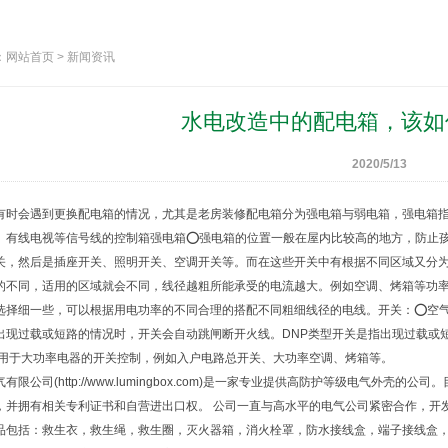
网站首页 > 新闻资讯
水电改造中的配电箱，该如
2020/5/13
有时会遇到更换配电箱的情况，尤其是老房装修配电箱分为强电箱与弱电箱，强电箱指的
、有线电视等信号线的控制箱强电箱⭕强电箱的位置一般在屋内比较高的地方，防止
关，然后是插座开关、照明开关、空调开关等。而在这些开关中有根据不同区域又分
的不同，适用的区域就会不同，线径越粗所能承受的电流越大。例如空调、烤箱等功
选择细一些，可以根据用电功率的不同合理的搭配不同粗细线径的电线。开关：⭕空气开
出现过载或短路的情况时，开关会自动跳闸断开火线。DNP类型开关是指出现过载或
是用于大功率电器的开关控制，例如入户电路总开关、大功率空调、烤箱等。
有限公司(http://www.lumingbox.com)是一家专业提供高防护等级电气
，并拥有相关专利证书和自营进出口权。 公司一直与高水平的电气公司紧密合作，开
品包括：
救生衣
，
救生绳
，
救生圈
，
灭火器箱
，
消火栓罩
，
防水接线盒
，
端子接线盒