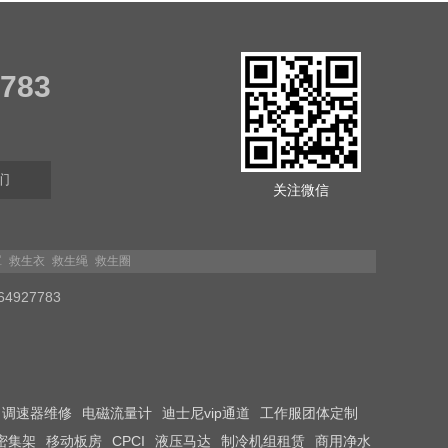
7783
们
关注微信
罩
救生衣
救生绳
救生圈
27783
调速器维修
电磁流量计
迪士尼vip通道
工作服团体定制
密集架
移动板房
CPCI
液压马达
制冷机组租赁
商用净水