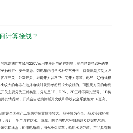
何计算接线？
就是我们常说的220V家用电器用电的控制箱，弱电箱是指36V的电
孩子触碰产生安全隐患。强电箱内包含各种空气开关，首先就是控制入户
为客厅开关、卧室开关、厨房开关以及卫生间开关等等。电线：⭕电线根
率比较大的电器在选择电线时就要考虑线径比较粗的。而照明方面的电线
关主要分为三种类型，分别是1P、DPN、2P三种不同的型号。1P类
短路的情况时，开关会自动跳闸断开火线和零线安全系数相对1P更高。
外壳的公司。目前是全国生产工业防护装置规模较大、品种较为齐全、品质高端的生
发，设计，生产具有防水、防腐、防尘的电气密封箱以及防爆电气箱。
，
铸铝接线盒
，
船用电瓶箱
，
消火栓保温罩
，
船用水龙带箱
。产品具有防