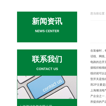
您当前位置：
新闻资讯
NEWS CENTER
在装修时，
话线、网线
联系我们
电路的总开
据线径粗细
CONTACT US
线径就可以
型开关是指
而2P主要
上海璐洺电气
产企业之一
所提供的产