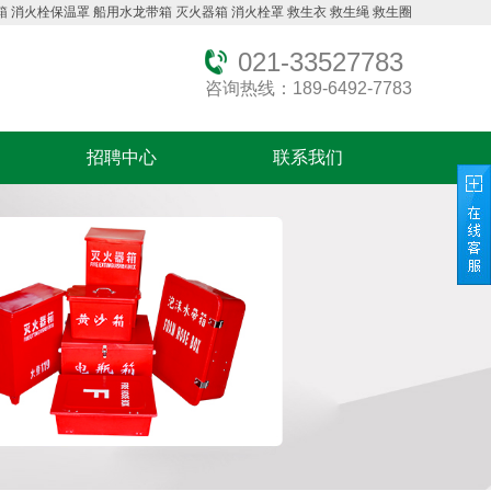
箱
消火栓保温罩
船用水龙带箱
灭火器箱
消火栓罩
救生衣
救生绳
救生圈
021-33527783
咨询热线：189-6492-7783
招聘中心
联系我们