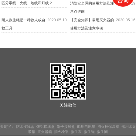
区分零线、火线、地线和灯线？
消防安全绳的使用方法及注
2020-05-19
意点讲解
耐火救生绳是一种救人或自
2020-05-19
【安全知识】常用灭火器的
2020-05-16
救工具
使用方法及注意事项
关注微信
关键字：
防水接线盒
铸铝接线盒
端子接线盒
船用电瓶箱
消火栓保温罩
船用水龙
带箱
灭火器箱
消火栓罩
救生衣
救生绳
救生圈