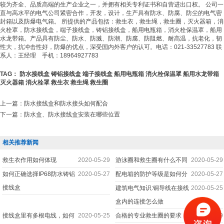
较为齐全、品质高端的生产企业之一，并拥有相关专利证书和自营进出口权。 公司一
直与高水平的电气公司紧密合作，开发，设计，生产具有防水、防腐、防尘的电气密
封箱以及防爆电气箱。 所提供的产品包括：
救生衣
，
救生绳
，
救生圈
，
灭火器箱
，
消
火栓罩
，
防水接线盒
，
端子接线盒
，
铸铝接线盒
，
船用电瓶箱
，
消火栓保温罩
，
船用
水龙带箱
。产品具有防尘、防水、防溅、防潮、防腐、防阻燃、耐高温，抗老化，韧
性大，抗冲击性好，防爆的优点，深受国内外客户的认可。电话：021-33527783 联
系人：王经理 手机：18964927783
TAG：
防水接线盒
铸铝接线盒
端子接线盒
船用电瓶箱
消火栓保温罩
船用水龙带箱
灭火器箱
消火栓罩
救生衣
救生绳
救生圈
上一篇：
防水接线盒和防水接头如何配合
下一篇：
防水盒、防水接线盒安装在哪些位置
相关推荐新闻
救生衣作用如何体现
2020-05-29
游泳圈和救生圈有什么不同
2020-05-29
如何正确选择IP68防水铸铝
2020-05-27
配电箱的防护等级是如何分
2020-05-27
接线盒
建筑电气知识:铜导线在接线
2020-05-25
盒内的连接怎么做
接线盒里有多根电线，如何
2020-05-25
合格的专业救生圈的要求
2020-05-19